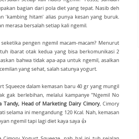
upakan bagian dari pola diet yang tepat.
Nasib deh
n 'kambing hitam' alias punya kesan yang buruk.
an merasa bersalah setiap kali ngemil.
od seketika pengen ngemil macam-macam? Menurut
a tuh ibarat otak kedua yang bisa berkomunikasi 2
gaskan bahwa tidak apa-apa untuk ngemil, asalkan
emilan yang sehat, salah satunya yogurt.
rt Squeeze dalam kemasan baru 40 gr yang mungil
ak gak berlebihan, melalui kampanye "Ngemil No
a Tandy, Head of Marketing Dairy Cimory
, Cimory
ati selama ini mengandung 120 Kcal. Nah, kemasan
an ngemil tapi lagi diet kaya saya 👍
 Cimory Yogurt Squeeze, nah hal ini tuh sejalan