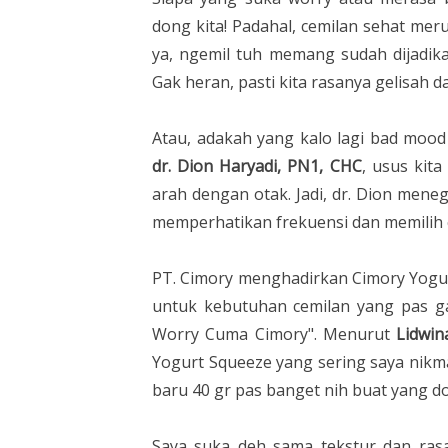
dong kita! Padahal, cemilan sehat mer
ya, ngemil tuh memang sudah dijadika
Gak heran, pasti kita rasanya gelisah d
Atau, adakah yang kalo lagi bad mo
dr. Dion Haryadi, PN1, CHC
, usus kit
arah dengan otak. Jadi, dr. Dion mene
memperhatikan frekuensi dan memilih c
PT. Cimory menghadirkan Cimory Yogu
untuk kebutuhan cemilan yang pas g
Worry Cuma Cimory". Menurut
Lidwin
Yogurt Squeeze yang sering saya nikm
baru 40 gr pas banget nih buat yang doy
Saya suka deh sama tekstur dan rasa