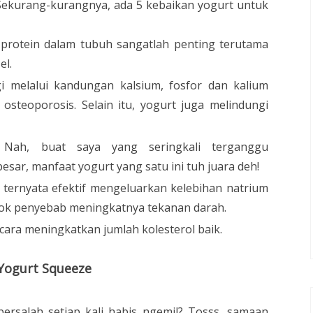
Sekurang-kurangnya, ada 5 kebaikan yogurt untuk
 protein dalam tubuh sangatlah penting terutama
el.
i melalui kandungan kalsium, fosfor dan kalium
osteoporosis. Selain itu, yogurt juga melindungi
 Nah, buat saya yang seringkali terganggu
besar, manfaat yogurt yang satu ini tuh juara deh!
ternyata efektif mengeluarkan kelebihan natrium
rok penyebab meningkatnya tekanan darah.
ara meningkatkan jumlah kolesterol baik.
Yogurt Squeeze
ersalah setiap kali habis ngemil? Tosss, samaan