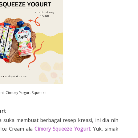
mil Cimory Yogurt Squeeze
urt
 suka membuat berbagai resep kreasi, ini dia nih
r Ice Cream ala
Cimory Squeeze Yogurt
. Yuk, simak