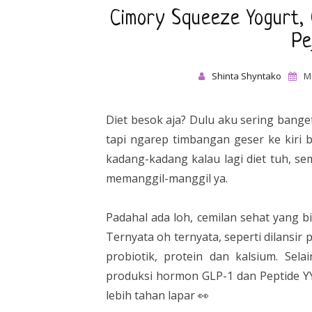
Cimory Squeeze Yogurt, 
Pe
Shinta Shyntako
M
Diet besok aja? Dulu aku sering bange
tapi ngarep timbangan geser ke kiri b
kadang-kadang kalau lagi diet tuh, s
memanggil-manggil ya.
Padahal ada loh, cemilan sehat yang b
Ternyata oh ternyata, seperti dilansi
probiotik, protein dan kalsium. Sel
produksi hormon GLP-1 dan Peptide YY
lebih tahan lapar 👀