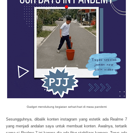
Gadget mendukung kegiatan sehari-hari di masa pandemi
Sesungguhnya, dibalik konten instagram yang estetik ada Realme 7
yang menjadi andalan saya untuk membuat konten. Awalnya, tertarik
sama si Realme 7 ini karena dia ada fitur stabilizer kamera. Terus ada